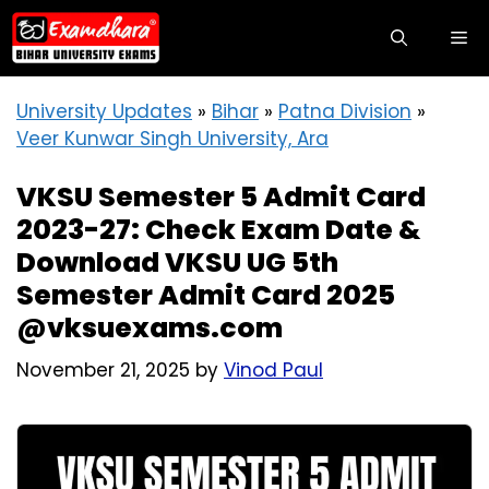
Skip
M
to
content
University Updates
»
Bihar
»
Patna Division
»
Veer Kunwar Singh University, Ara
VKSU Semester 5 Admit Card
2023-27: Check Exam Date &
Download VKSU UG 5th
Semester Admit Card 2025
@vksuexams.com
November 21, 2025
by
Vinod Paul