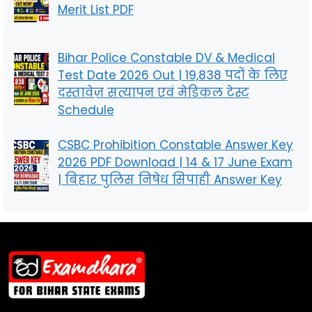
Merit List PDF
Bihar Police Constable DV & Medical
Test Date 2026 Out | 19,838 पदों के लिए
दस्तावेज़ सत्यापन एवं मेडिकल टेस्ट
Schedule
CSBC Prohibition Constable Answer Key
2026 PDF Download | 14 & 17 June Exam
| बिहार पुलिस निषेध सिपाही Answer Key