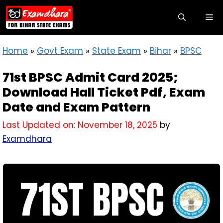
Home
»
Govt Exam
»
State Exam
»
Bihar
»
BPSC
71st BPSC Admit Card 2025;
Download Hall Ticket Pdf, Exam
Date and Exam Pattern
Last Updated on: November 18, 2025
by
Examdhara