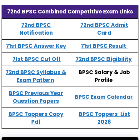
72nd BPSC Combined Competitive Exam Links
72nd BPSC
72nd BPSC Admit
Notification
Card
71st BPSC Answer Key
71st BPSC Result
71st BPSC Cut Off
72nd BPSC Eligibility
72nd BPSC Syllabus &
BPSC Salary & Job
Exam Pattern
Profile
BPSC Previous Year
BPSC Exam Calendar
Question Papers
BPSC Toppers Copy
BPSC Toppers List
Pdf
2026