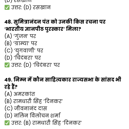
(D) रसखान
उत्तर: (D) रसखान
48. सुमित्रानंदन पंत को उनकी किस रचना पर
‘भारतीय ज्ञानपीठ पुरस्कार’ मिला?
(A) ‘गुंजन’ पर
(B) ‘ग्राम्या’ पर
(C) ‘युगवाणी’ पर
(D) ‘चिदंबरा’ पर
उत्तर: (D) ‘चिदंबरा’ पर
49. निम्न में कौन साहित्यकार राज्यसभा के सांसद भी
रहे हैं?
(A) अमरकांत
(B) रामधारी सिंह ‘दिनकर’
(C) जीवनानंद दास
(D) नलिन विलोचन शर्मा
उत्तर: (B) रामधारी सिंह ‘दिनकर’