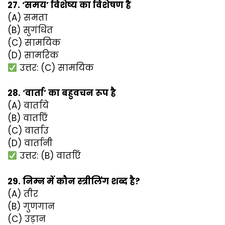
27. ‘समय’ विशेष्य का विशेषण है
(A) समता
(B) सुगंधित
(C) सामयिक
(D) सामरिक
उत्तर: (C) सामयिक
28. ‘वार्ता’ का बहुवचन रूप है
(A) वार्ताये
(B) वार्ताएँ
(C) वार्ताउ
(D) वार्तानी
उत्तर: (B) वार्ताएँ
29. निम्न में कौन स्त्रीलिंग शब्द है?
(A) तीर
(B) गुणगान
(C) उड़ान