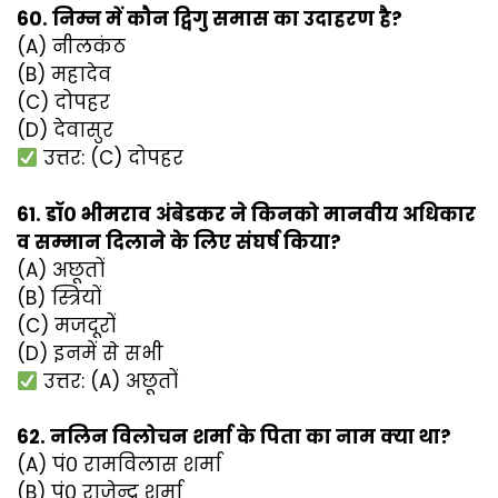
60. निम्न में कौन द्विगु समास का उदाहरण है?
(A) नीलकंठ
(B) महादेव
(C) दोपहर
(D) देवासुर
उत्तर: (C) दोपहर
61. डॉ० भीमराव अंबेडकर ने किनको मानवीय अधिकार
व सम्मान दिलाने के लिए संघर्ष किया?
(A) अछूतों
(B) स्त्रियों
(C) मजदूरों
(D) इनमें से सभी
उत्तर: (A) अछूतों
62. नलिन विलोचन शर्मा के पिता का नाम क्या था?
(A) पं० रामविलास शर्मा
(B) पं० राजेन्द्र शर्मा