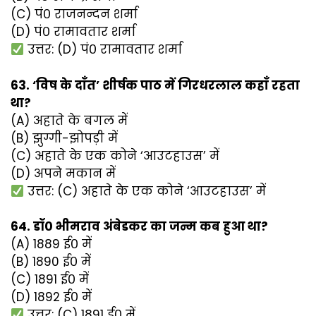
(C) पं० राजनन्दन शर्मा
(D) पं० रामावतार शर्मा
उत्तर: (D) पं० रामावतार शर्मा
63. ‘विष के दाँत’ शीर्षक पाठ में गिरधरलाल कहाँ रहता
था?
(A) अहाते के बगल में
(B) झुग्गी-झोपड़ी में
(C) अहाते के एक कोने ‘आउटहाउस’ में
(D) अपने मकान में
उत्तर: (C) अहाते के एक कोने ‘आउटहाउस’ में
64. डॉ० भीमराव अंबेडकर का जन्म कब हुआ था?
(A) 1889 ई० में
(B) 1890 ई० में
(C) 1891 ई० में
(D) 1892 ई० में
उत्तर: (C) 1891 ई० में