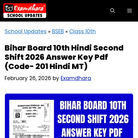
Skip
M
to
content
School Updates
»
BSEB
»
Class 10th
Bihar Board 10th Hindi Second
Shift 2026 Answer Key Pdf
(Code- 201 Hindi MT)
February 26, 2026
by
Examdhara