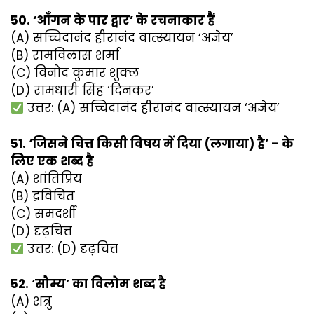
50. ‘आँगन के पार द्वार’ के रचनाकार हैं
(A) सच्चिदानंद हीरानंद वात्स्यायन ‘अज्ञेय’
(B) रामविलास शर्मा
(C) विनोद कुमार शुक्ल
(D) रामधारी सिंह ‘दिनकर’
उत्तर: (A) सच्चिदानंद हीरानंद वात्स्यायन ‘अज्ञेय’
51. ‘जिसने चित्त किसी विषय में दिया (लगाया) है’ – के
लिए एक शब्द है
(A) शांतिप्रिय
(B) द्रविचित
(C) समदर्शी
(D) दृढ़चित्त
उत्तर: (D) दृढ़चित्त
52. ‘सौम्य’ का विलोम शब्द है
(A) शत्रु