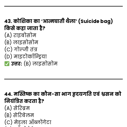
43. कोशिका का ‘आत्मघाती थैला’ (Suicide bag)
किसे कहा जाता है?
(A) राइबोसोम
(B) लाइसोसोम
(C) गोल्जी तंत्र
(D) माइटोकॉन्ड्रिया
उत्तर:
(B) लाइसोसोम
44. मस्तिष्क का कौन-सा भाग हृदयगति एवं श्वसन को
नियंत्रित करता है?
(A) सेरिब्रम
(B) सेरिबेलम
(C) मेडुला ऑब्लोंगेटा