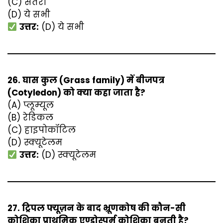
(C) संतरा
(D) ये सभी
उत्तर:
(D) ये सभी
26. घास कुल (Grass family) में बीजपत्र
(Cotyledon) को क्या कहा जाता है?
(A) प्लूम्यूल
(B) रेडिकल
(C) हाइपोकॉटिल
(D) स्क्यूटेलम
उत्तर:
(D) स्क्यूटेलम
27. ट्रिपल फ्यूज़न के बाद भ्रूणकोष की कौन-सी
कोशिका प्राथमिक एण्डोस्पर्म कोशिका बनती है?