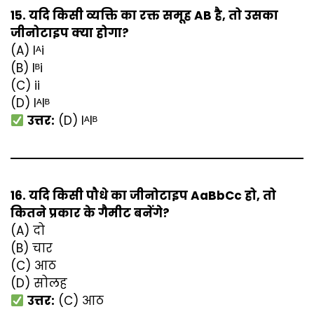
15. यदि किसी व्यक्ति का रक्त समूह AB है, तो उसका
जीनोटाइप क्या होगा?
(A) Iᴬi
(B) Iᴮi
(C) ii
(D) IᴬIᴮ
उत्तर:
(D) IᴬIᴮ
16. यदि किसी पौधे का जीनोटाइप AaBbCc हो, तो
कितने प्रकार के गैमीट बनेंगे?
(A) दो
(B) चार
(C) आठ
(D) सोलह
उत्तर:
(C) आठ