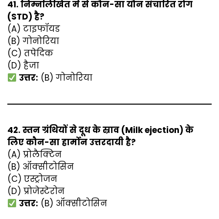
41. निम्नलिखित में से कौन-सा यौन संचारित रोग
(STD) है?
(A) टाइफॉयड
(B) गोनोरिया
(C) तपेदिक
(D) हैजा
उत्तर:
(B) गोनोरिया
42. स्तन ग्रंथियों से दूध के स्राव (Milk ejection) के
लिए कौन-सा हार्मोन उत्तरदायी है?
(A) प्रोलैक्टिन
(B) ऑक्सीटोसिन
(C) एस्ट्रोजन
(D) प्रोजेस्टेरोन
उत्तर:
(B) ऑक्सीटोसिन