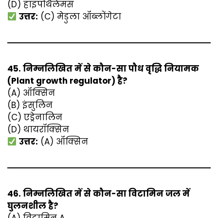
(D) हाइपोथैलेमस
उत्तर:
(C) मेडुला ऑब्लोंगेटा
45. निम्नलिखित में से कौन-सा पौध वृद्धि नियामक
(Plant growth regulator) है?
(A) ऑक्सिन
(B) इंसुलिन
(C) एड्रेनालिन
(D) थायरॉक्सिन
उत्तर:
(A) ऑक्सिन
46. निम्नलिखित में से कौन-सा विटामिन जल में
घुलनशील है?