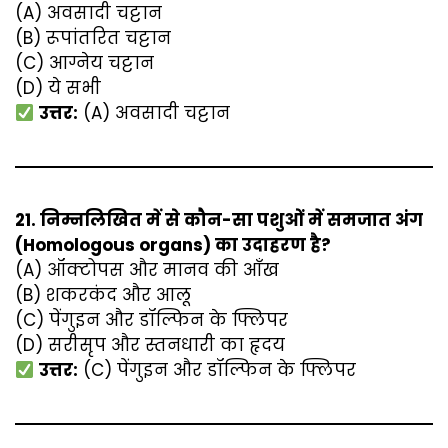
(A) अवसादी चट्टान
(B) रूपांतरित चट्टान
(C) आग्नेय चट्टान
(D) ये सभी
उत्तर:
(A) अवसादी चट्टान
21. निम्नलिखित में से कौन-सा पशुओं में समजात अंग
(Homologous organs) का उदाहरण है?
(A) ऑक्टोपस और मानव की आँख
(B) शकरकंद और आलू
(C) पेंगुइन और डॉल्फिन के फ्लिपर
(D) सरीसृप और स्तनधारी का हृदय
उत्तर:
(C) पेंगुइन और डॉल्फिन के फ्लिपर