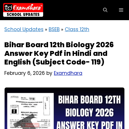
Skip
M
to
content
School Updates
»
BSEB
»
Class 12th
Bihar Board 12th Biology 2026
Answer Key Pdf in Hindi and
English (Subject Code- 119)
February 6, 2026
by
Examdhara