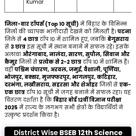
Kumar
जिला-वार टॉपर्स (Top 10 सूची)
में बिहार के विभिन्न
जिलों की व्यापक भागीदारी देखने को मिलती है।
पटना
जिले से
4 छात्र
टॉप 10 में शामिल हुए, जबकि
बेगूसराय
से
3 छात्र
इस सूची में स्थान बनाने में सफल रहे। इसके
अलावा
औरंगाबाद, नालंदा, सारण, सुपौल, सिवान और
कैमूर
जिलों से
प्रत्येक से 2-2 छात्र
टॉप 10 में शामिल हैं।
वहीं
पश्चिम चंपारण, अरवल, जमुई, वैशाली, पूर्णिया,
भोजपुर, बक्सर, मुजफ्फरपुर, भागलपुर, कटिहार,
दरभंगा, लखीसराय, सहरसा और शेओहर
जिलों से
एक-
एक छात्र
टॉप 10 सूची में जगह बनाने में सफल रहा। यह
वितरण दर्शाता है कि
बिहार बोर्ड 12वीं विज्ञान परीक्षा
2025
में राज्य के लगभग सभी क्षेत्रों के विद्यार्थियों ने
उत्कृष्ट प्रदर्शन किया है।
District Wise
BSEB 12th Science