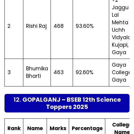
Jaggu
Lal
Mehta
2
Rishi Raj
468
93.60%
Uchh
Vidyalay
Kujapi,
Gaya
Gaya
Bhumika
3
463
92.60%
College,
Bharti
Gaya
12.
GOPALGANJ – BSEB 12th Science
Toppers 2025
College
Rank
Name
Marks
Percentage
Name