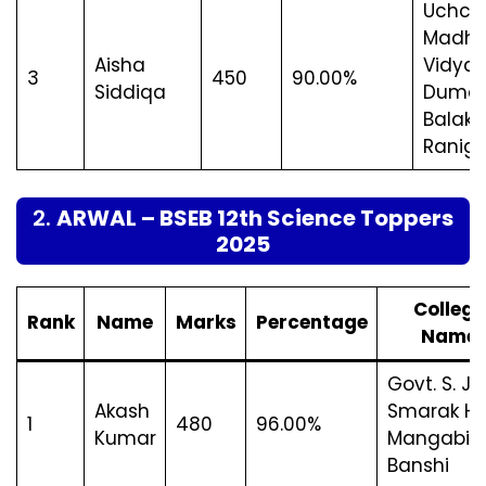
Uchch
Madhy
Aisha
Vidyal
3
450
90.00%
Siddiqa
Dumar
Balak,
Raniga
2.
ARWAL – BSEB 12th Science Toppers
2025
College
Rank
Name
Marks
Percentage
Name
Govt. S. J.
Akash
Smarak H/
1
480
96.00%
Kumar
Mangabig
Banshi