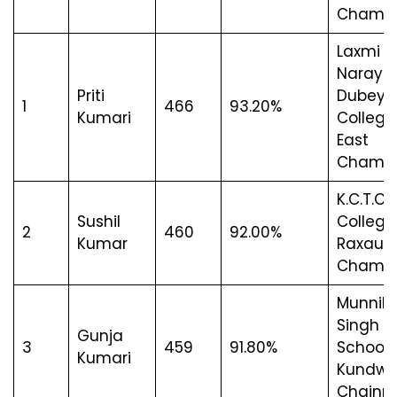
Champ
Laxmi
Naraya
Priti
Dubey
1
466
93.20%
Kumari
College
East
Champ
K.C.T.C.
Sushil
College
2
460
92.00%
Kumar
Raxaul, 
Champ
Munnila
Singh H
Gunja
3
459
91.80%
School,
Kumari
Kundw
Chainp