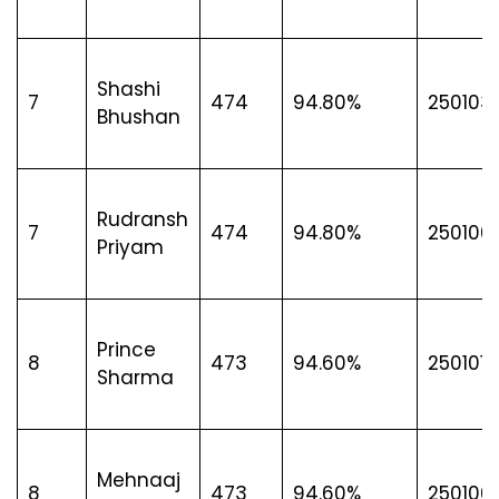
Shashi
7
474
94.80%
250103
Bhushan
Rudransh
7
474
94.80%
250100
Priyam
Prince
8
473
94.60%
25010111
Sharma
Mehnaaj
8
473
94.60%
250100