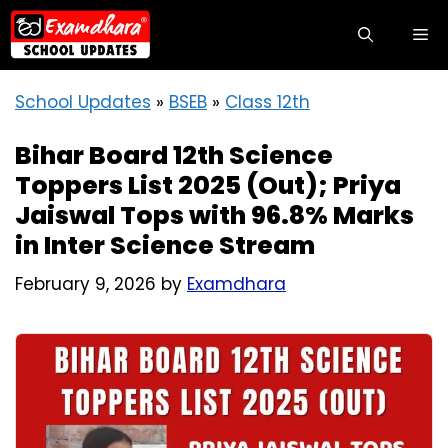
Skip
M
to
content
School Updates
»
BSEB
»
Class 12th
Bihar Board 12th Science
Toppers List 2025 (Out); Priya
Jaiswal Tops with 96.8% Marks
in Inter Science Stream
February 9, 2026
by
Examdhara