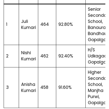
Senior
Secondar
Juli
School,
1
464
92.80%
Kumari
Banaura
Bandhauli
Gopalgan
H/S
Nishi
2
462
92.40%
Udkagaon
Kumari
Gopalgan
Higher
Secondar
Anisha
School,
3
458
91.60%
Kumari
Manjha
Purwi,
Gopalgan