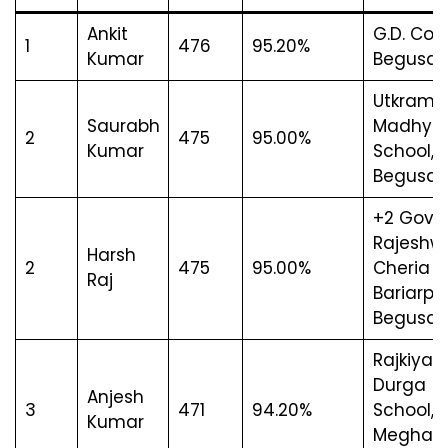
Ankit
G.D. Coll
1
476
95.20%
Kumar
Begusar
Utkramit
Saurabh
Madhya
2
475
95.00%
Kumar
School, 
Begusar
+2 Govt.
Rajeshwa
Harsh
2
475
95.00%
Cheria
Raj
Bariarpur
Begusar
Rajkiyakr
Durga (
Anjesh
3
471
94.20%
School,
Kumar
Meghaul