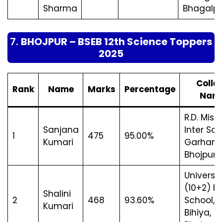
Sharma
Bhagalpu
7.
BHOJPUR – BSEB 12th Science Toppers
2025
Colle
Rank
Name
Marks
Percentage
Nam
R.D. Mish
Sanjana
Inter Sch
1
475
95.00%
Kumari
Garhani,
Bhojpur
Universa
(10+2) Pu
Shalini
2
468
93.60%
School,
Kumari
Bihiya,