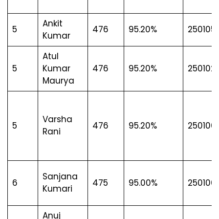
Ankit
5
476
95.20%
250105
Kumar
Atul
5
Kumar
476
95.20%
250102
Maurya
Varsha
5
476
95.20%
250100
Rani
Sanjana
6
475
95.00%
250100
Kumari
Anuj