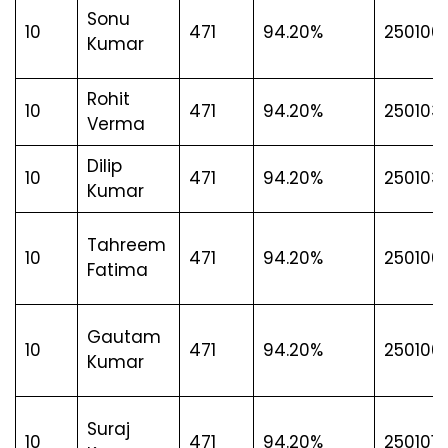
Sonu
10
471
94.20%
2501001
Kumar
Rohit
10
471
94.20%
2501037
Verma
Dilip
10
471
94.20%
250103
Kumar
Tahreem
10
471
94.20%
250100
Fatima
Gautam
10
471
94.20%
250100
Kumar
Suraj
10
471
94.20%
250101