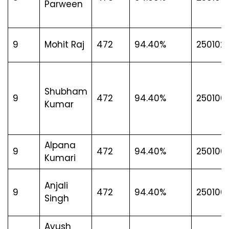
Parween
9
Mohit Raj
472
94.40%
250102
Shubham
9
472
94.40%
250100
Kumar
Alpana
9
472
94.40%
250100
Kumari
Anjali
9
472
94.40%
250100
Singh
Ayush