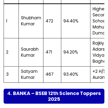
Higher
Second
Shubham
1
472
94.40%
School,
Kumar
Mahuli
Dumar
Rajkiyak
Saurabh
Adarsh
2
471
94.20%
Kumar
Vidyam
Baghoi
Satyam
+2 H/S K
3
467
93.40%
Kumar
Auran
4.
BANKA – BSEB 12th Science Toppers
2025