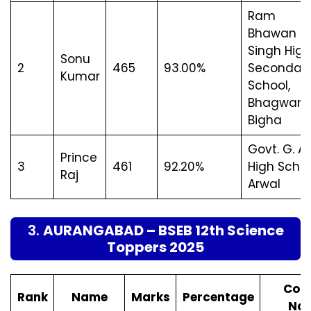
Ram
Bhawan
Singh High
Sonu
2
465
93.00%
Secondar
Kumar
School,
Bhagwan
Bigha
Govt. G. A.
Prince
3
461
92.20%
High Schoo
Raj
Arwal
3.
AURANGABAD – BSEB 12th Science
Toppers 2025
Coll
Rank
Name
Marks
Percentage
Na