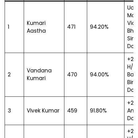
Uch
Mad
Kumari
Vid
1
471
94.20%
Aastha
Bhar
Sin
Dar
+2 
H/S,
Vandana
2
470
94.00%
Baza
Kumari
Bira
Dar
+2 L.
3
Vivek Kumar
459
91.80%
Ana
Dar
+2 