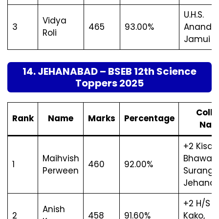
U.H.S.
Vidya
3
465
93.00%
Anandpu
Roli
Jamui
14. JEHANABAD – BSEB 12th Science
Toppers 2025
Coll
Rank
Name
Marks
Percentage
Nam
+2 Kisan
Maihvish
Bhawani
1
460
92.00%
Perween
Surangp
Jehana
+2 H/S Ha
Anish
2
458
91.60%
Kako,