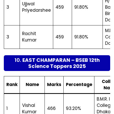
H/S,
Ujjwal
3
459
91.80%
Baza
Priyedarshee
Bira
Dar
M.L.
Rachit
3
459
91.80%
Coll
Kumar
Dar
10.
EAST CHAMPARAN – BSEB 12th
Science Toppers 2025
Colle
Rank
Name
Marks
Percentage
Nam
B.M.R. In
Vishal
College
1
466
93.20%
Kumar
Dhaka, 