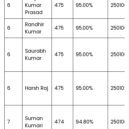
6
Kumar
475
95.00%
250100
Prasad
Randhir
6
475
95.00%
250100
Kumar
Saurabh
6
475
95.00%
250100
Kumar
6
Harsh Raj
475
95.00%
250102
Suman
7
474
94.80%
250100
Kumari