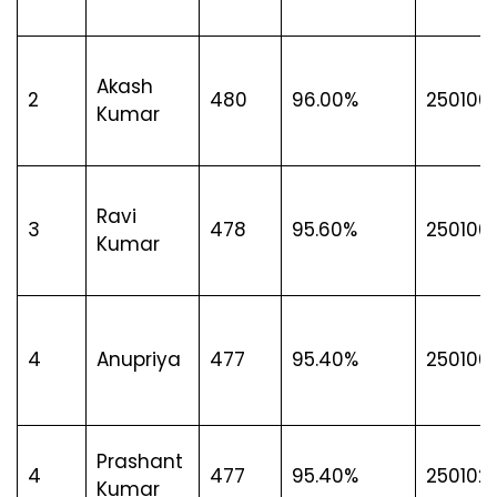
Akash
2
480
96.00%
2501005
Kumar
Ravi
3
478
95.60%
250100
Kumar
4
Anupriya
477
95.40%
250100
Prashant
4
477
95.40%
250102
Kumar