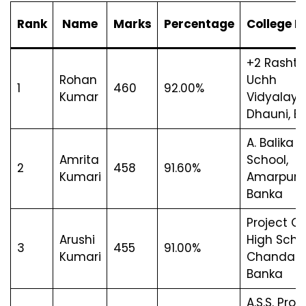
Rank
Name
Marks
Percentage
College 
+2 Rashtr
Rohan
Uchh
1
460
92.00%
Kumar
Vidyalaya
Dhauni, B
A. Balika 
Amrita
School,
2
458
91.60%
Kumari
Amarpur,
Banka
Project Gir
Arushi
High Schoo
3
455
91.00%
Kumari
Chandan,
Banka
A.S.S. Proj