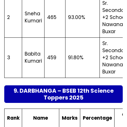
Sr.
Secondar
Sneha
2
465
93.00%
+2 School,
Kumari
Nawanaga
Buxar
Sr.
Secondar
Babita
3
459
91.80%
+2 School,
Kumari
Nawanaga
Buxar
9. DARBHANGA – BSEB 12th Science
Toppers 2025
C
Rank
Name
Marks
Percentage