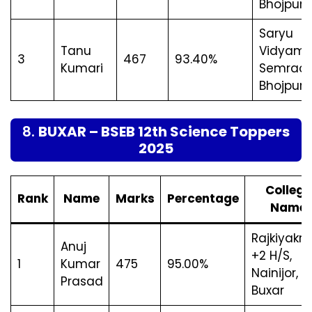
Bhojpur
Saryu
Tanu
Vidyama
3
467
93.40%
Kumari
Semraon
Bhojpur
8.
BUXAR – BSEB 12th Science Toppers
2025
College
Rank
Name
Marks
Percentage
Name
Rajkiyakrit
Anuj
+2 H/S,
1
Kumar
475
95.00%
Nainijor,
Prasad
Buxar