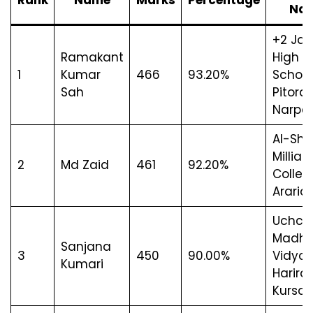
Na
+2 Jan
Ramakant
High
1
Kumar
466
93.20%
School
Sah
Pitora,
Narpa
Al-Sh
Millia
2
Md Zaid
461
92.20%
Colleg
Araria
Uchch
Madhy
Sanjana
3
450
90.00%
Vidyal
Kumari
Harira,
Kursa