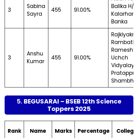
Sabina
Balika H/S,
3
455
91.00%
Sayra
Kalarhara
Banka
Rajkiyakrit
Rambati
Rameshwa
Anshu
3
455
91.00%
Uchch
Kumar
Vidyalaya
Pratappur
Shambhu
5.
BEGUSARAI – BSEB 12th Science
Toppers 2025
Rank
Name
Marks
Percentage
Colleg