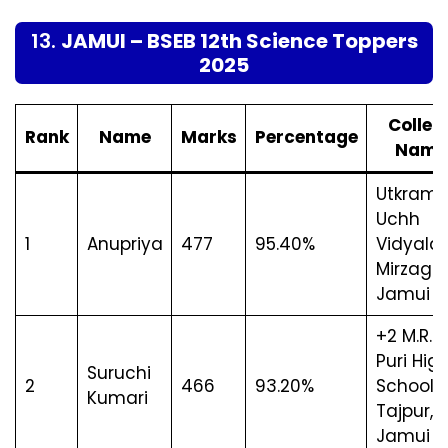
13.
JAMUI – BSEB 12th Science Toppers
2025
Colleg
Rank
Name
Marks
Percentage
Name
Utkrami
Uchh
1
Anupriya
477
95.40%
Vidyalay
Mirzagan
Jamui
+2 M.R.
Puri Hig
Suruchi
2
466
93.20%
School,
Kumari
Tajpur,
Jamui