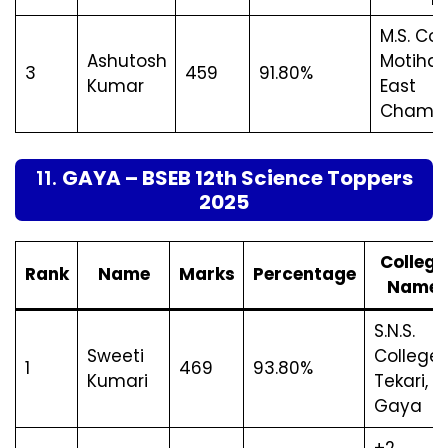
M.S. Col
Ashutosh
Motihari
3
459
91.80%
Kumar
East
Champ
11.
GAYA – BSEB 12th Science Toppers
2025
College
Rank
Name
Marks
Percentage
Name
S.N.S.
Sweeti
College,
1
469
93.80%
Kumari
Tekari,
Gaya
+2