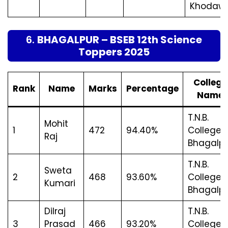
Khodaw
6.
BHAGALPUR – BSEB 12th Science
Toppers 2025
College
Rank
Name
Marks
Percentage
Name
T.N.B.
Mohit
1
472
94.40%
College,
Raj
Bhagalpu
T.N.B.
Sweta
2
468
93.60%
College,
Kumari
Bhagalpu
Dilraj
T.N.B.
3
Prasad
466
93.20%
College,